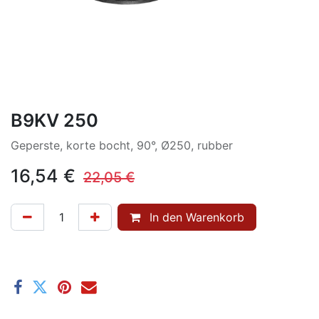
B9KV 250
Geperste, korte bocht, 90°, Ø250, rubber
16,54
€
22,05
€
In den Warenkorb