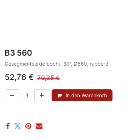
B3 560
Gesegmenteerde bocht, 30°, Ø560, rubberd
52,76
€
70,35
€
In den Warenkorb