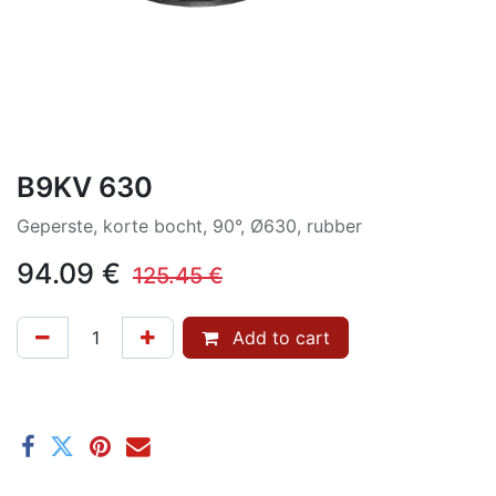
B9KV 630
Geperste, korte bocht, 90°, Ø630, rubber
94.09
€
125.45
€
Add to cart