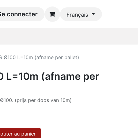
 Online
Se connecter
Téléchargements
Contactez-nous
Français
 Ø100 L=10m (afname per pallet)
 L=10m (afname per
 Ø100. (prijs per doos van 10m)
outer au panier