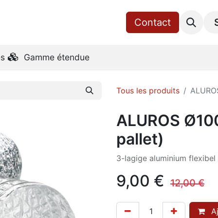
ccueil
Boutique
Qui sommes-nous
Contact​
RoVent10
es
Gamme étendue
Tous les produits
ALUROS
ALUROS Ø100
pallet)
3-lagige aluminium flexibel
9,00
€
12,00
€
Aj