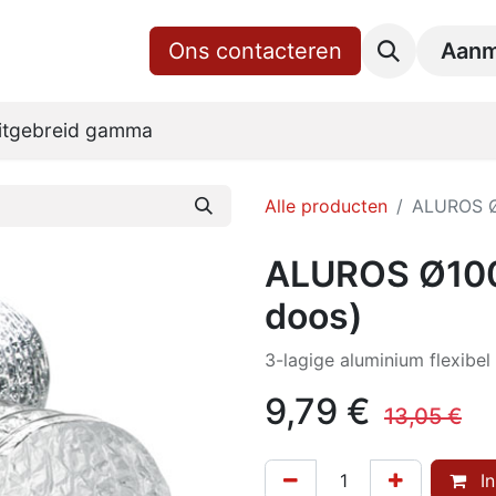
gina
Shop
Over ons
Ons contacteren
RoVent10 Online
Downl
Aanm
itgebreid gamma
Alle producten
ALUROS Ø
ALUROS Ø100
doos)
3-lagige aluminium flexibe
9,79
€
13,05
€
In