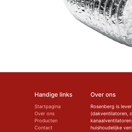
Handige links
Over ons
Startpagina
Rosenberg is leve
Over ons
(dakventilatoren, c
Producten
kanaalventilatoren
Contact
huishoudelijke vent