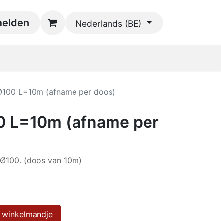
oads
elden
Contact
Nederlands (BE)
100 L=10m (afname per doos)
 L=10m (afname per
l Ø100. (doos van 10m)
 winkelmandje