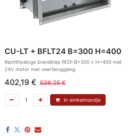
CU-LT + BFLT24 B=300 H=400
Rechthoekige brandklep Rf2h B=300 x H=400 met
24V motor met veerteruggang.
402,19
€
536,25
€
In winkelmandje