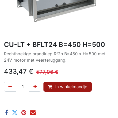
CU-LT + BFLT24 B=450 H=500
Rechthoekige brandklep Rf2h B=450 x H=500 met
24V motor met veerteruggang.
433,47
€
577,96
€
In winkelmandje