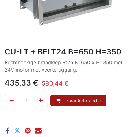
CU-LT + BFLT24 B=650 H=350
Rechthoekige brandklep Rf2h B=650 x H=350 met
24V motor met veerteruggang.
435,33
€
580,44
€
In winkelmandje