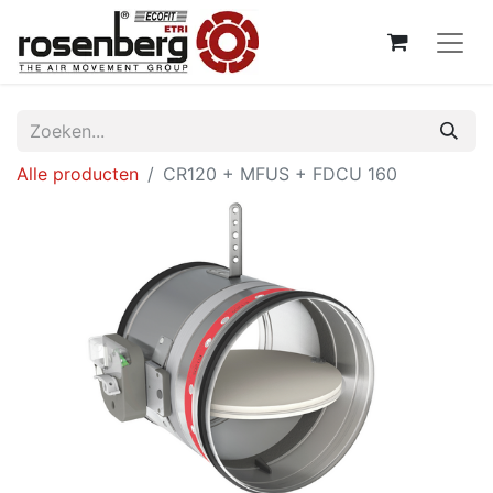
Alle producten
CR120 + MFUS + FDCU 160