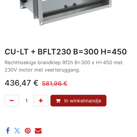
CU-LT + BFLT230 B=300 H=450
Rechthoekige brandklep Rf2h B=300 x H=450 met
230V motor met veerteruggang.
436,47
€
581,96
€
In winkelmandje