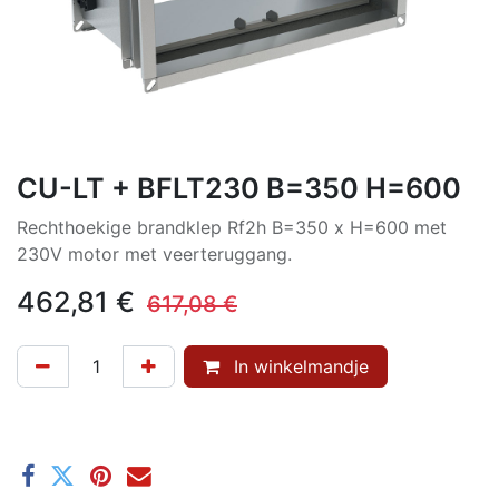
CU-LT + BFLT230 B=350 H=600
Rechthoekige brandklep Rf2h B=350 x H=600 met
230V motor met veerteruggang.
462,81
€
617,08
€
In winkelmandje