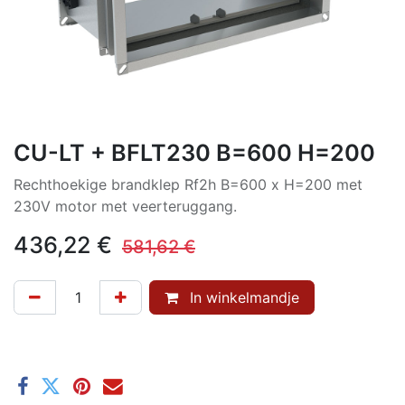
CU-LT + BFLT230 B=600 H=200
Rechthoekige brandklep Rf2h B=600 x H=200 met
230V motor met veerteruggang.
436,22
€
581,62
€
In winkelmandje