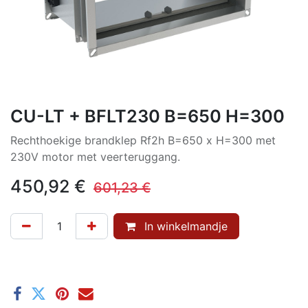
CU-LT + BFLT230 B=650 H=300
Rechthoekige brandklep Rf2h B=650 x H=300 met
230V motor met veerteruggang.
450,92
€
601,23
€
In winkelmandje