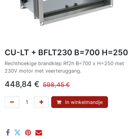
CU-LT + BFLT230 B=700 H=250
Rechthoekige brandklep Rf2h B=700 x H=250 met
230V motor met veerteruggang.
448,84
€
598,45
€
In winkelmandje