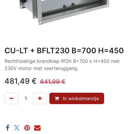
CU-LT + BFLT230 B=700 H=450
Rechthoekige brandklep Rf2h B=700 x H=450 met
230V motor met veerteruggang.
481,49
€
641,99
€
In winkelmandje