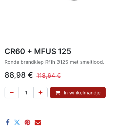
CR60 + MFUS 125
Ronde brandklep Rf1h Ø125 met smeltlood.
88,98
€
118,64
€
In winkelmandje