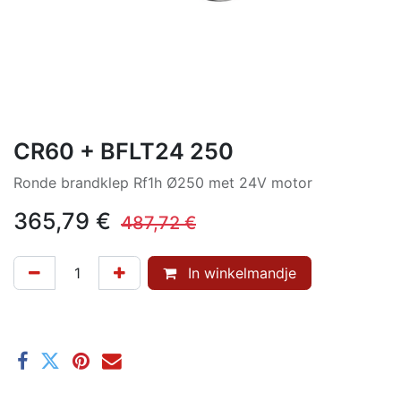
CR60 + BFLT24 250
Ronde brandklep Rf1h Ø250 met 24V motor
365,79
€
487,72
€
In winkelmandje