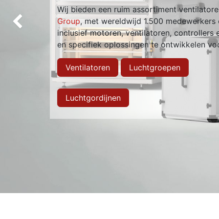
Wij bieden een ruim assortiment ventilato
Group
, met wereldwijd 1.500 medewerkers e
Vorige
inclusief motoren, ventilatoren, controllers
en specifiek oplossingen te ontwikkelen vo
Ventilatoren
Luchtgroepen
Luchtgordijnen