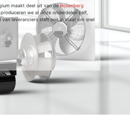
lgium maakt deel uit van de
Rosenberg
 produceren we al onze onderdelen zelf,
Volgen
 van leveranciers stelt ons in staat om snel