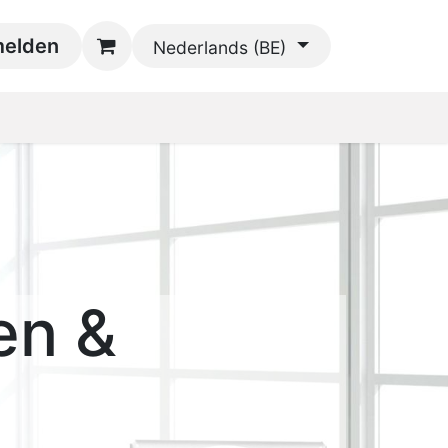
oads
elden
Contact
Nederlands (BE)
en &